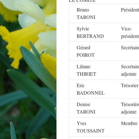
Bruno
Président
TARONI
Sylvie
Vice-
BERTRAND
président
Gérard
Secrétair
POIROT
Liliane
Secrétair
THIRIET
adjointe
Eric
Trésorier
BADONNEL
Denise
Trésorièr
TARONI
adjointe
Yves
Membre
TOUSSAINT