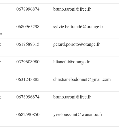
0678996874
bruno.taroni@free.fr
0680965298
sylvie.bertrand6@orange.fr
e
e
0617589315
gerard.poirot6@orange.fr
e
0329608980
lilianethi@orange.fr
0631243885
christianebadonnel@gmail.com
e
0678996874
bruno.taroni@free.fr
0682590850
yvestoussaint@wanadoo.fr